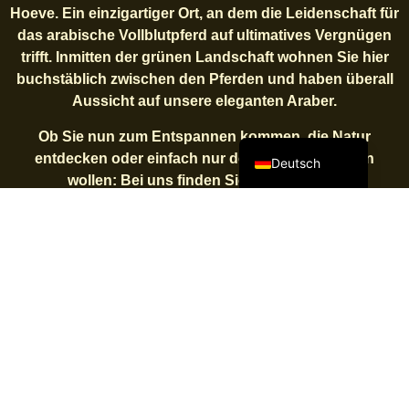
Hoeve. Ein einzigartiger Ort, an dem die Leidenschaft für
das arabische Vollblutpferd auf ultimatives Vergnügen
Français
trifft. Inmitten der grünen Landschaft wohnen Sie hier
Español
buchstäblich zwischen den Pferden und haben überall
Aussicht auf
unsere eleganten Araber
.
English (UK)
Nederlands
Ob Sie nun zum Entspannen kommen, die Natur
entdecken oder einfach nur dem Alltag entfliehen
Deutsch
wollen: Bei uns finden Sie die ultimative
Urlaubsatmosphäre. Unser stimmungsvolles
Wohnmobilstellplatz
mit 15 geräumigen Stellplätzen
bietet jeden Komfort für einen unbeschwerten
Aufenthalt, während Sie jeden Tag von Ruhe und weiten
Ausblicken umgeben sind.
Suchen Sie etwas ganz Besonderes? Bleiben Sie in
unserem charmanten
Sunset Lodge
, wo Sie
Privatsphäre, Luxus und unvergessliche
Sonnenuntergänge genießen können. Mit Blick auf die