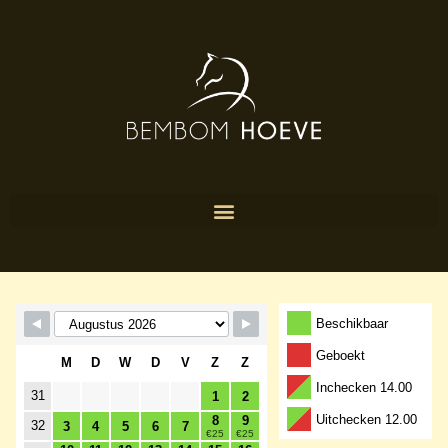
Skip boekingsformulier
Beschikbaar
Geboekt
M
D
W
D
V
Z
Z
Inchecken 14.00
31
1
2
Uitchecken 12.00
8
9
32
3
4
5
6
7
€25
€25