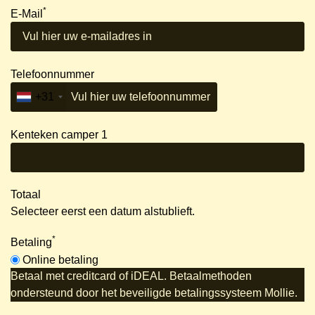
*
E-Mail
Telefoonnummer
+31
Kenteken camper 1
Totaal
Selecteer eerst een datum alstublieft.
*
Betaling
Online betaling
Betaal met creditcard of iDEAL. Betaalmethoden
ondersteund door het beveiligde betalingssysteem Mollie.