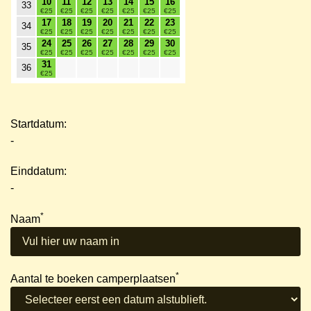
10
11
12
13
14
15
16
33
€25
€25
€25
€25
€25
€25
€25
17
18
19
20
21
22
23
34
€25
€25
€25
€25
€25
€25
€25
24
25
26
27
28
29
30
35
€25
€25
€25
€25
€25
€25
€25
31
36
€25
Startdatum:
-
Einddatum:
-
*
Naam
*
Aantal te boeken camperplaatsen