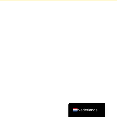
Français
Español
English (UK)
Deutsch
Nederlands