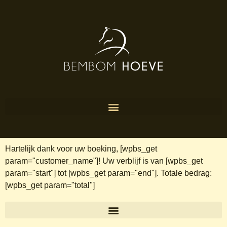
Hartelijk dank voor uw boeking, [wpbs_get
param="customer_name"]! Uw verblijf is van [wpbs_get
param="start"] tot [wpbs_get param="end"]. Totale bedrag:
[wpbs_get param="total"]