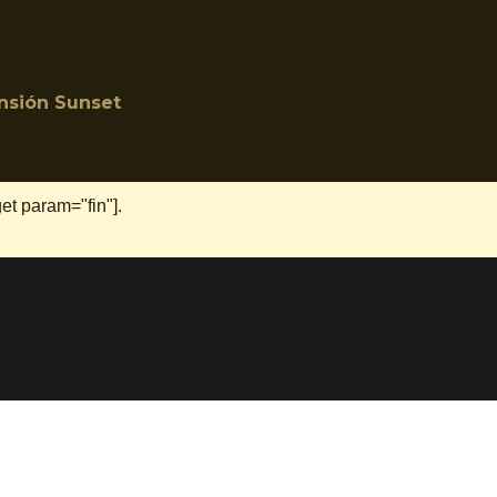
nsión Sunset
et param="fin"].