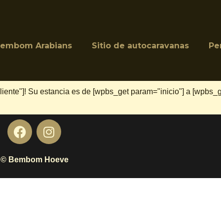
embom Arabians
Sitio de autocaravanas
Pe
ente"]! Su estancia es de [wpbs_get param="inicio"] a [wpbs_g
© Bembom Hoeve