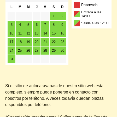
Reservado
L
M
M
J
V
S
D
Entrada a las
1
2
14:00
Salida a las 12:00
3
4
5
6
7
8
9
10
11
12
13
14
15
16
17
18
19
20
21
22
23
24
25
26
27
28
29
30
31
Si el sitio de autocaravanas de nuestro sitio web está
completo, siempre puede ponerse en contacto con
nosotros por teléfono. A veces todavía quedan plazas
disponibles por teléfono.