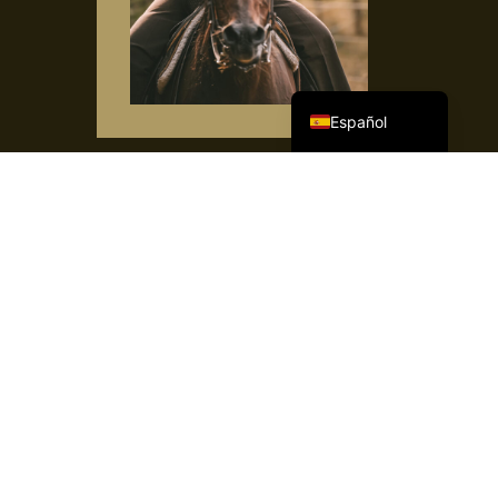
English (UK)
Deutsch
Nederlands
Español
Corine Bembom