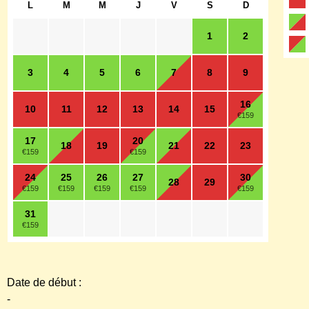
L
M
M
J
V
S
D
1
2
3
4
5
6
7
8
9
16
10
11
12
13
14
15
€159
17
20
18
19
21
22
23
€159
€159
24
25
26
27
30
28
29
€159
€159
€159
€159
€159
31
€159
Date de début :
-